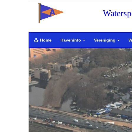
Watersp
Home
Haveninfo
Vereniging
W